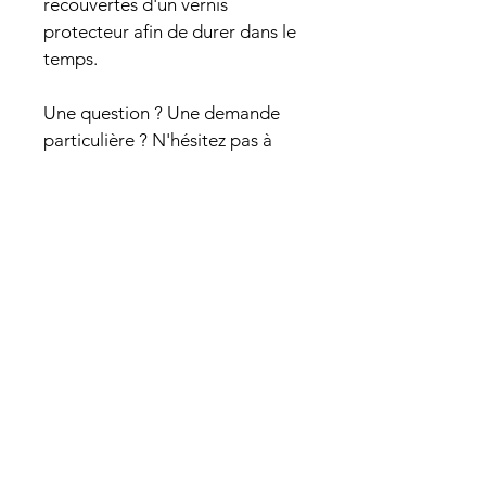
recouvertes d'un vernis 
protecteur afin de durer dans le 
temps.
Une question ? Une demande 
particulière ? N'hésitez pas à 
me contacter via le formulaire 
sur le site ou par mail à 
atelier.graphiserie@gmail.com
CONTACT