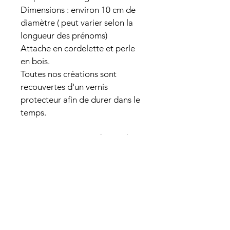
Dimensions : environ 10 cm de 
diamètre ( peut varier selon la 
longueur des prénoms)
Attache en cordelette et perle 
en bois.
Toutes nos créations sont 
recouvertes d'un vernis 
protecteur afin de durer dans le 
temps.
Une question ? Une demande 
particulière ? N'hésitez pas à 
me contacter via le formulaire 
sur le site ou par mail à 
atelier.graphiserie@gmail.com