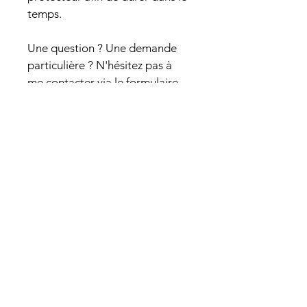
temps.
Une question ? Une demande 
particulière ? N'hésitez pas à 
me contacter via le formulaire 
sur le site ou par mail à 
atelier.graphiserie@gmail.com
CONTACT
06 08 96 39 99
ǀ